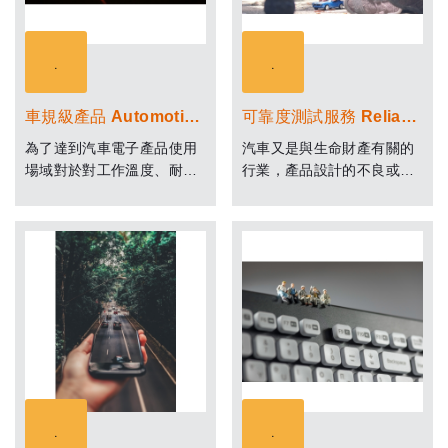
車規級產品 Automotive qualified product
可靠度測試服務 Reliability Test service
為了達到汽車電子產品使用
汽車又是與生命財產有關的
場域對於對工作溫度、耐久
行業，產品設計的不良或可
性與可靠度的高標準要求，
靠度的缺陷將會造成車廠巨
工程師們與供應商必須採用
額的賠償，汽車這個產業須
更先進的技術和更苛刻的測
跳脫既有的消費性電子產業
試程序來達成最佳化的設計
思維，對於品質與可靠度的
方法。
要求將沒有任何妥協的餘
地。