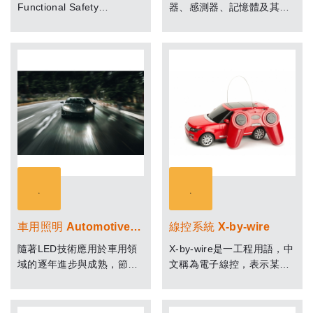
Functional Safety
器、感測器、記憶體及其他
車輛產業是一個不允許系統
電子元件的數量與日俱增，
失效發生的產業，因為一發
新功能讓駕駛行為的危險係
生失效車輛廠商將面臨官司
數下降。這些與總線連接的
賠償與商譽受損的巨大風
汽車的操作HMI子系統，利
險，為了防止系統失效的發
用連線性和自動駕駛技術來
生，必須有一套嚴謹且可靠
提高駕駛的安全性，必須以
的開發流程來讓系統開發工
其可靠性及可預測性為前
程師依循
提。
車用照明 Automotive lighting system
線控系統 X-by-wire
隨著LED技術應用於車用領
X-by-wire是一工程用語，中
域的逐年進步與成熟，節能
文稱為電子線控，表示某一
與環保的特性，越來越多的
個組件是由電子訊號控制，
車輛燈具採用LED光源來取
而不是由機械方式連結或是
代一般傳統的光源。
用油壓方式控制，因為其英