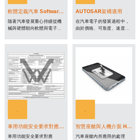
軟體定義汽車 Software Define Vehicle
AUTOSAR架構適用
隨著汽車發展重心持續從機
在汽車電子的發展過程中，
械與硬體朝向軟體與電子控
由於價格、可靠度、速度的
制領域，汽車行業的競爭規
需求，大量了採用嵌入式系
則正在被改寫。過去燃油機
統，但也面臨了軟體設計無
是20 世紀汽車的核心，而今
一定標準，當系統日趨複雜
天講求Robust、功能安全的
時，設計、維護、升級就越
軟件與強大的計算平台和先
加困難，因此倡導汽車軟體
進的傳感器越來越多地扮演
的標準化，一直是汽車業者
了這個角色。
的需求及心聲。從早期的
OSEK/VDX，到近期的
AUTOSAR，都是這類需求
的產物。
車用功能安全要求對應 Functional Safety
智慧座艙與人機介面 Human-Machine Interface
車用功能安全要求對應
汽車座艙內所應用的處理