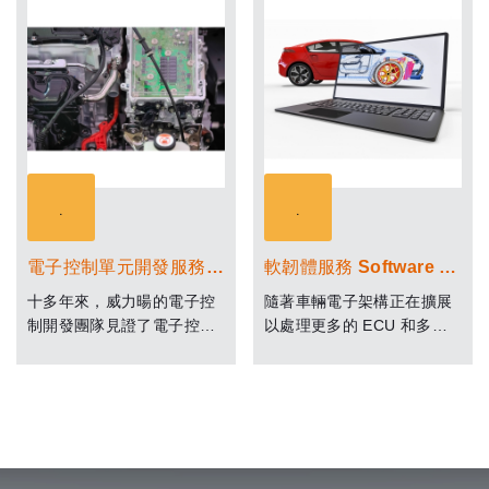
LED消耗的功率遠比傳統燈
文會以by-wire為字尾，因此
泡消耗功率低，所以每單位
統稱為X-by-wire。前面的X
功率所產生的流明值大於一
就是原先的系統或功能。
般傳統燈泡。電子化的方案
也讓LED車燈在造型、效果
與功能更多樣化。
電子控制單元開發服務 Automotive ECU solution
軟韌體服務 Software Development
十多年來，威力暘的電子控
隨著車輛電子架構正在擴展
制開發團隊見證了電子控制
以處理更多的 ECU 和多個
單元如何發展成為一個智能
系統。 汽車生態系統正在因
且複雜的系統。開發ECU，
互聯互通、電氣化和共享出
實現車用領域ISO 26262
行的重大發展而發生轉變。
（ASIL B/ ASIL C/ ASIL
車廠和一級供應商(tier 1)公
D）、AUTOSAR、MISRA
司已經在尋求調整其產品戰
C 等標準必須擁有深入的理
略和業務結構，以滿足行業