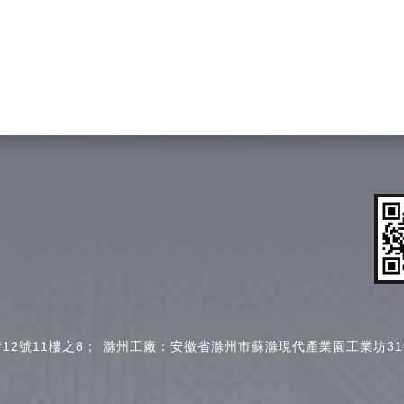
2號11樓之8；
滁州工廠：安徽省滁州市蘇滁現代產業園工業坊31